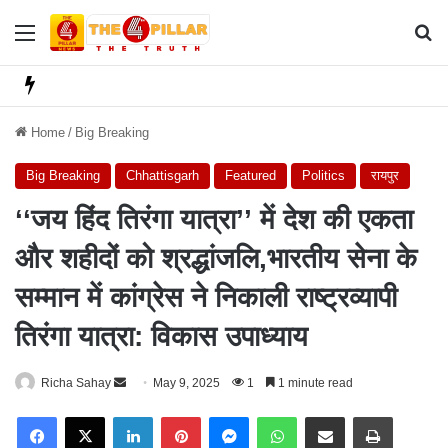
Menu
Se
Home
/
Big Breaking
Big Breaking
Chhattisgarh
Featured
Politics
रायपुर
‘‘जय हिंद तिरंगा यात्रा’’ में देश की एकता
और शहीदों को श्रद्धांजलि,भारतीय सेना के
सम्मान में कांग्रेस ने निकाली राष्ट्रव्यापी
तिरंगा यात्रा: विकास उपाध्याय
Richa Sahay
S
May 9, 2025
1
1 minute read
e
Facebook
X
LinkedIn
Pinterest
Messenger
WhatsApp
Share via Email
Print
n