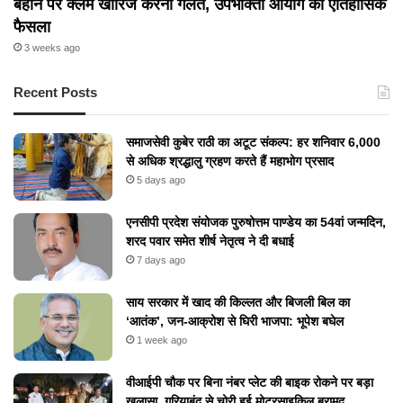
बहाने पर क्लेम खारिज करना गलत, उपभोक्ता आयोग का ऐतिहासिक
फैसला
3 weeks ago
Recent Posts
समाजसेवी कुबेर राठी का अटूट संकल्प: हर शनिवार 6,000
से अधिक श्रद्धालु ग्रहण करते हैं महाभोग प्रसाद
5 days ago
एनसीपी प्रदेश संयोजक पुरुषोत्तम पाण्डेय का 54वां जन्मदिन,
शरद पवार समेत शीर्ष नेतृत्व ने दी बधाई
7 days ago
​साय सरकार में खाद की किल्लत और बिजली बिल का
‘आतंक’, जन-आक्रोश से घिरी भाजपा: भूपेश बघेल
1 week ago
वीआईपी चौक पर बिना नंबर प्लेट की बाइक रोकने पर बड़ा
खुलासा, गरियाबंद से चोरी हुई मोटरसाइकिल बरामद