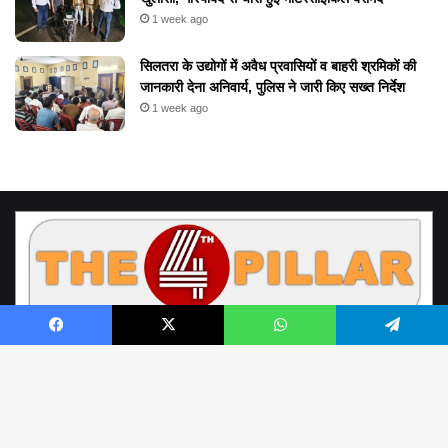
1 week ago
सिलतरा के उद्योगों में अवैध प्रवासियों व बाहरी श्रमिकों की
जानकारी देना अनिवार्य, पुलिस ने जारी किए सख्त निर्देश
1 week ago
Facebook
X
WhatsApp
Telegram
© Copyright 2026, All Rights Reserved by www.the4thpillar.live
Richa Sahay | Raipur Chhattisgarh | the4thpillar.live@gmail.com | Mobile
B
: +91- 9893388898, +91- 9752100001 | Office - 0771- 4054964 |