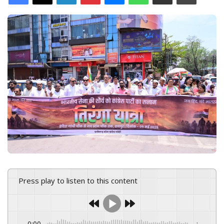
d
a
n
e
m
a
i
l
Press play to listen to this content
0:00
-:--