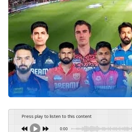
Press play to listen to this content
0:00