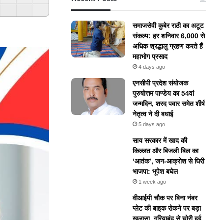
ered By
GSpeech
समाजसेवी कुबेर राठी का अटूट
संकल्प: हर शनिवार 6,000 से
अधिक श्रद्धालु ग्रहण करते हैं
महाभोग प्रसाद
4 days ago
एनसीपी प्रदेश संयोजक
पुरुषोत्तम पाण्डेय का 54वां
जन्मदिन, शरद पवार समेत शीर्ष
नेतृत्व ने दी बधाई
5 days ago
​साय सरकार में खाद की
किल्लत और बिजली बिल का
‘आतंक’, जन-आक्रोश से घिरी
भाजपा: भूपेश बघेल
1 week ago
वीआईपी चौक पर बिना नंबर
प्लेट की बाइक रोकने पर बड़ा
खुलासा, गरियाबंद से चोरी हुई