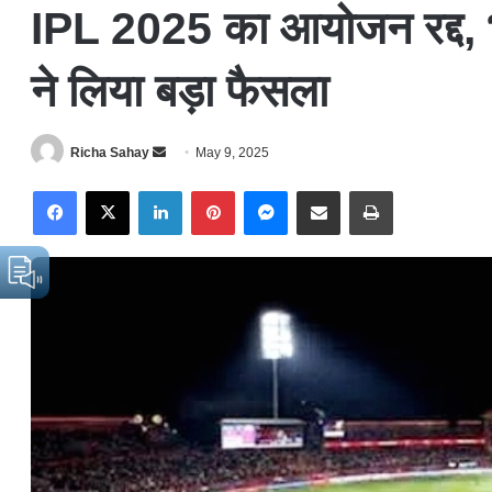
IPL 2025 का आयोजन रद्द, 
ने लिया बड़ा फैसला
Richa Sahay
S
May 9, 2025
e
Facebook
X
LinkedIn
Pinterest
Messenger
Share via Email
Print
n
d
a
n
e
m
a
i
l