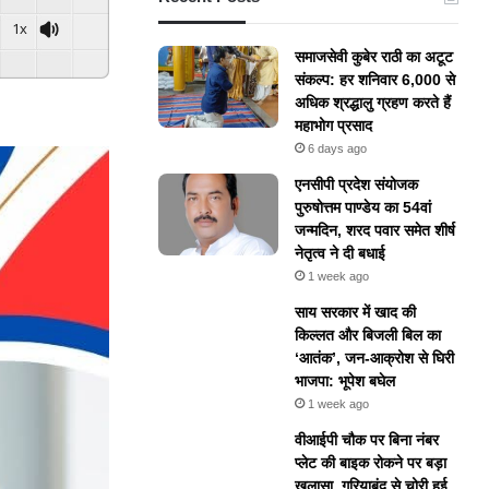
1x
समाजसेवी कुबेर राठी का अटूट
संकल्प: हर शनिवार 6,000 से
अधिक श्रद्धालु ग्रहण करते हैं
महाभोग प्रसाद
6 days ago
एनसीपी प्रदेश संयोजक
पुरुषोत्तम पाण्डेय का 54वां
जन्मदिन, शरद पवार समेत शीर्ष
नेतृत्व ने दी बधाई
1 week ago
​साय सरकार में खाद की
किल्लत और बिजली बिल का
‘आतंक’, जन-आक्रोश से घिरी
भाजपा: भूपेश बघेल
1 week ago
वीआईपी चौक पर बिना नंबर
प्लेट की बाइक रोकने पर बड़ा
खुलासा, गरियाबंद से चोरी हुई