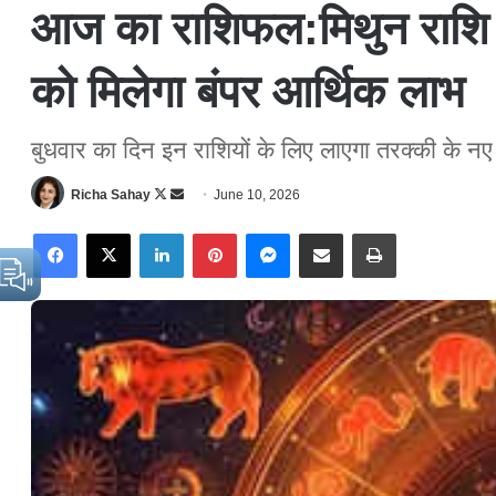
आज का राशिफल:मिथुन राशि में
को मिलेगा बंपर आर्थिक लाभ
​बुधवार का दिन इन राशियों के लिए लाएगा तरक्की के 
Richa Sahay
F
S
June 10, 2026
o
e
Facebook
X
LinkedIn
Pinterest
Messenger
Share via Email
Print
l
n
l
d
o
a
w
n
o
e
n
m
X
a
i
l