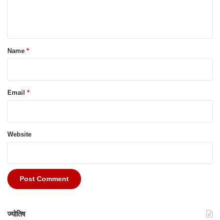
e
n
t
*
Name
*
Email
*
Website
ज्योतिष