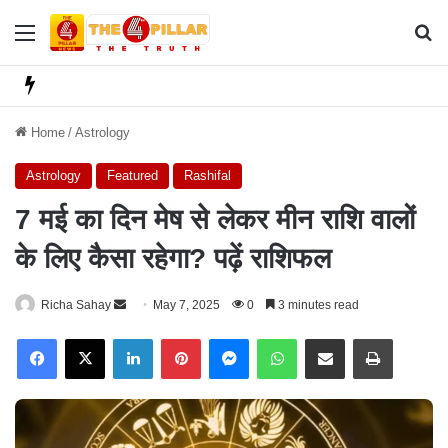
Menu
Se
Home
/
Astrology
Astrology
Featured
Rashifal
7 मई का दिन मेष से लेकर मीन राशि वालों
के लिए कैसा रहेगा? पढ़ें राशिफल
Richa Sahay
S
May 7, 2025
0
3 minutes read
e
Facebook
X
LinkedIn
Pinterest
Messenger
WhatsApp
Share via Email
Print
n
d
a
n