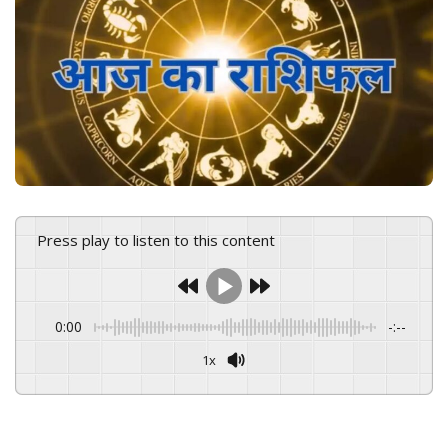
e
m
a
i
l
Press play to listen to this content
0:00
-:--
1x
Powered By
GSpeech