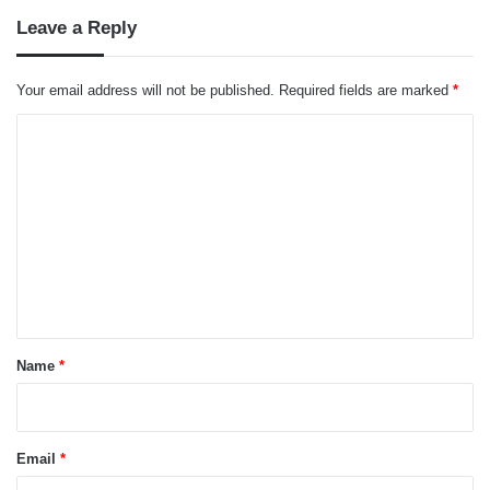
Leave a Reply
Your email address will not be published.
Required fields are marked
*
C
o
m
m
e
n
t
*
Name
*
Email
*