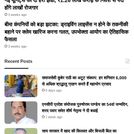
नई यूनिट्स को दी हरी झंडी, ₹1.26 लाख करोड़ के निवेश से पैदा
होंगे लाखों रोजगार
3 weeks ago
बीमा कंपनियों को बड़ा झटका: ड्राइविंग लाइसेंस न होने के तकनीकी
बहाने पर क्लेम खारिज करना गलत, उपभोक्ता आयोग का ऐतिहासिक
फैसला
3 weeks ago
Recent Posts
समाजसेवी कुबेर राठी का अटूट संकल्प: हर शनिवार 6,000
से अधिक श्रद्धालु ग्रहण करते हैं महाभोग प्रसाद
6 days ago
एनसीपी प्रदेश संयोजक पुरुषोत्तम पाण्डेय का 54वां जन्मदिन,
शरद पवार समेत शीर्ष नेतृत्व ने दी बधाई
1 week ago
​साय सरकार में खाद की किल्लत और बिजली बिल का