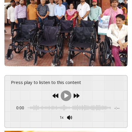
e
m
a
i
l
Press play to listen to this content
0:00
-:--
1x
Powered By
GSpeech