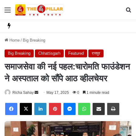
Menu
Se
Home
/
Big Breaking
Big Breaking
Chhattisgarh
Featured
रायपुर
समाजसेवा की नई पहल:चारोमति फाउंडेशन
ने अस्पताल को सौंपे आठ व्हीलचेयर
Richa Sahay
S
May 17, 2025
0
1 minute read
e
Facebook
X
LinkedIn
Pinterest
Messenger
WhatsApp
Share via Email
Print
n
d
a
n