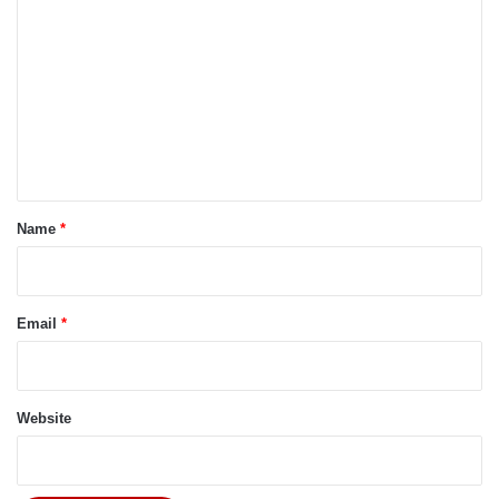
o
m
m
e
n
t
*
Name
*
Email
*
Website