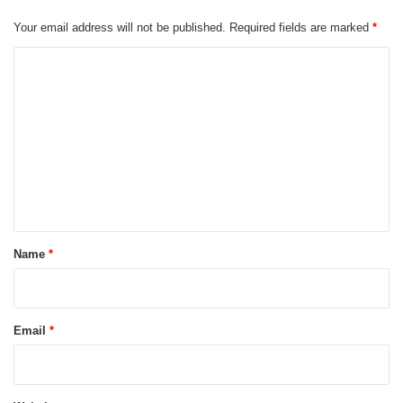
Your email address will not be published.
Required fields are marked
*
C
o
m
m
e
n
t
*
Name
*
Email
*