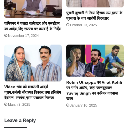
पुरानी दुश्मनी ने लिया हिंसक रूप,हत्या के
प्रयास के चार आरोपी गिरफ्तार
कमिश्नर ने पलटा कलेक्टर और एसडीएम
October 13, 2025
का आदेश,दिए सरपंच पर करवाई के निर्देश
November 17, 2024
Robin Uthappa का Virat Kohli
Video:गांव को बनाऊंगी आदर्श
पर गंभीर आरोप, कहा जानबूझकर
ग्राम,करूंगी चौतरफा विकास:उमा हरिओम
Yuvraj Singh का करियर करवाया
देवांगन, सरपंच,ग्राम पंचायत निलजा
खत्म
March 3, 2025
January 10, 2025
Leave a Reply