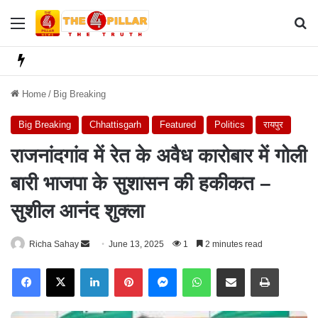
Menu
Se
Home
/
Big Breaking
Big Breaking
Chhattisgarh
Featured
Politics
रायपुर
राजनांदगांव में रेत के अवैध कारोबार में गोली
बारी भाजपा के सुशासन की हकीकत –
सुशील आनंद शुक्ला
Richa Sahay
S
June 13, 2025
1
2 minutes read
e
Facebook
X
LinkedIn
Pinterest
Messenger
WhatsApp
Share via Email
Print
n
d
a