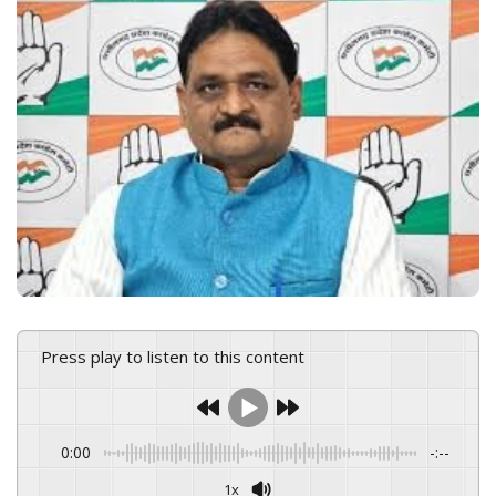
n
e
m
a
i
l
Press play to listen to this content
0:00
-:--
1x