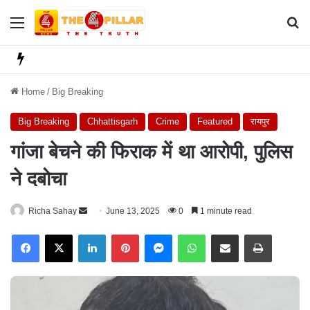
Menu
Se
Home
/
Big Breaking
Big Breaking
Chhattisgarh
Crime
Featured
रायपुर
गांजा बेचने की फिराक में था आरोपी, पुलिस
ने दबोचा
Richa Sahay
S
June 13, 2025
0
1 minute read
e
Facebook
X
LinkedIn
Pinterest
Messenger
WhatsApp
Share via Email
Print
n
d
a
n