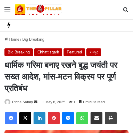
Menu
Se
Home
/
Big Breaking
Big Breaking
Chhattisgarh
Featured
रायपुर
धार्मिक गरिमा बनाए रखने बुद्ध जयंती पर
सख्त आदेश, मांस-मटन विक्रय पर पूर्ण
प्रतिबंध
Richa Sahay
S
May 8, 2025
1
1 minute read
e
Facebook
X
LinkedIn
Pinterest
Messenger
WhatsApp
Share via Email
Print
n
d
a