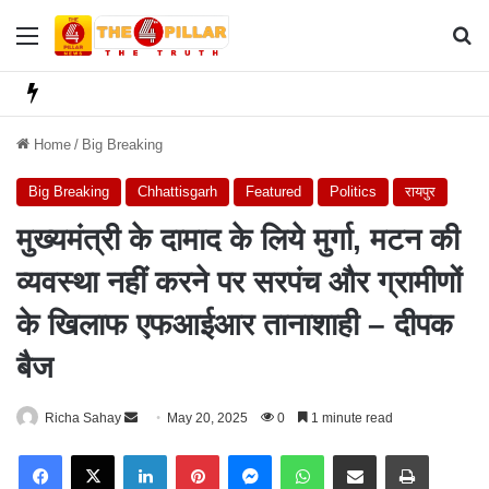
Menu
Se
Home
/
Big Breaking
Big Breaking
Chhattisgarh
Featured
Politics
रायपुर
मुख्यमंत्री के दामाद के लिये मुर्गा, मटन की
व्यवस्था नहीं करने पर सरपंच और ग्रामीणों
के खिलाफ एफआईआर तानाशाही – दीपक
बैज
Richa Sahay
S
May 20, 2025
0
1 minute read
e
Facebook
X
LinkedIn
Pinterest
Messenger
WhatsApp
Share via Email
Print
n