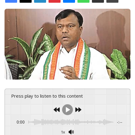
d
a
n
e
m
a
i
l
Press play to listen to this content
0:00
-:--
1x