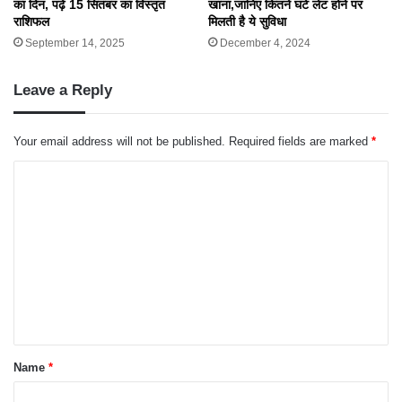
खाना,जानिए कितने घंटे लेट होने पर
का दिन, पढ़ें 15 सितंबर का विस्तृत
मिलती है ये सुविधा
राशिफल
December 4, 2024
September 14, 2025
Leave a Reply
Your email address will not be published.
Required fields are marked
*
C
o
m
m
e
n
t
*
Name
*