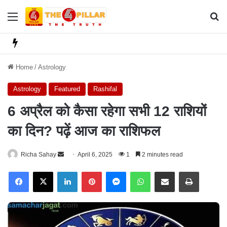
Menu
Se
Home
/
Astrology
Astrology
Featured
Rashifal
6 अप्रैल को कैसा रहेगा सभी 12 राशियों
का दिन? पढ़ें आज का राशिफल
Richa Sahay
S
April 6, 2025
1
2 minutes read
e
Facebook
X
LinkedIn
Pinterest
Messenger
WhatsApp
Share via Email
Print
n
d
a
n