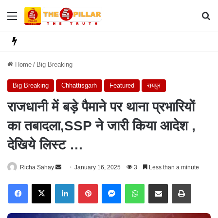
Menu
Se
Home
/
Big Breaking
Big Breaking
Chhattisgarh
Featured
रायपुर
राजधानी में बड़े पैमाने पर थाना प्रभारियों
का तबादला,SSP ने जारी किया आदेश ,
देखिये लिस्ट …
Richa Sahay
S
January 16, 2025
3
Less than a minute
e
Facebook
X
LinkedIn
Pinterest
Messenger
WhatsApp
Share via Email
Print
n
d
a