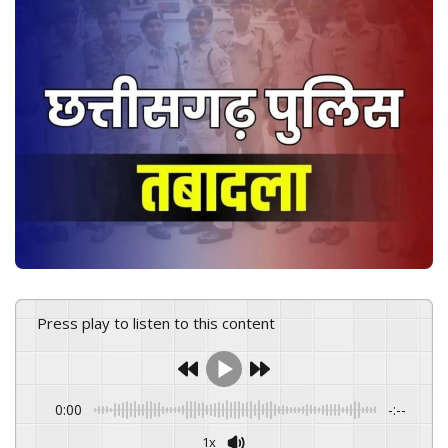
n
e
m
a
i
l
Press play to listen to this content
0:00
-:--
1x