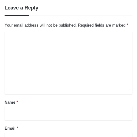
Leave a Reply
Your email address will not be published.
Required fields are marked
*
C
o
m
m
e
n
t
*
Name
*
Email
*