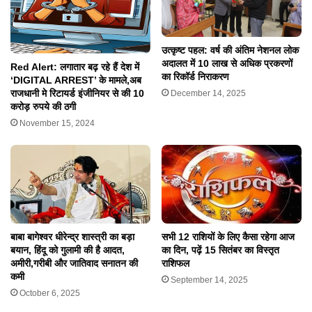
उत्कृष्ट पहल: वर्ष की अंतिम नेशनल लोक
अदालत में 10 लाख से अधिक प्रकरणों
Red Alert: लगातार बढ़ रहे हैं देश में
का रिकॉर्ड निराकरण
‘DIGITAL ARREST’ के मामले,अब
राजधानी मे रिटायर्ड इंजीनियर से की 10
December 14, 2025
करोड़ रुपये की ठगी
November 15, 2024
बाबा बागेश्वर धीरेन्द्र शास्त्री का बड़ा
सभी 12 राशियों के लिए कैसा रहेगा आज
बयान, हिंदू को गुलामी की है आदत,
का दिन, पढ़ें 15 सितंबर का विस्तृत
अमीरी,गरीबी और जातिवाद सनातन की
राशिफल
कमी
September 14, 2025
October 6, 2025