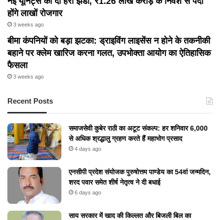
नई यूनिट्स को दी हरी झंडी, ₹1.26 लाख करोड़ के निवेश से पैदा
होंगे लाखों रोजगार
3 weeks ago
बीमा कंपनियों को बड़ा झटका: ड्राइविंग लाइसेंस न होने के तकनीकी
बहाने पर क्लेम खारिज करना गलत, उपभोक्ता आयोग का ऐतिहासिक
फैसला
3 weeks ago
Recent Posts
समाजसेवी कुबेर राठी का अटूट संकल्प: हर शनिवार 6,000
से अधिक श्रद्धालु ग्रहण करते हैं महाभोग प्रसाद
4 days ago
एनसीपी प्रदेश संयोजक पुरुषोत्तम पाण्डेय का 54वां जन्मदिन,
शरद पवार समेत शीर्ष नेतृत्व ने दी बधाई
6 days ago
​साय सरकार में खाद की किल्लत और बिजली बिल का