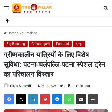
Menu
Se
Home
/
Big Breaking
Big Breaking
Chhattisgarh
Featured
रायपुर
ग्रीष्मकालीन यात्रियों के लिए विशेष
सुविधा: पटना-चर्लपल्लि-पटना स्पेशल ट्रेन
का परिचालन विस्तार
Richa Sahay
S
May 22, 2025
1
1 minute read
e
Facebook
X
LinkedIn
Pinterest
Messenger
WhatsApp
Share via Email
Print
n
d
a