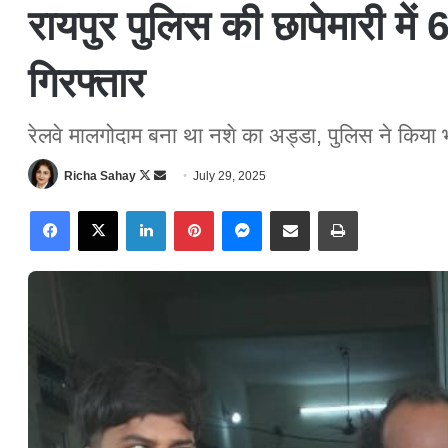
रायपुर पुलिस की छापेमारी में
गिरफ्तार
रेलवे मालगोदाम बना था नशे का अड्डा, पुलिस ने किया 
Richa Sahay
F
S
July 29, 2025
o
e
Facebook
X
LinkedIn
Pinterest
Messenger
Share via Email
Print
l
n
l
d
o
a
w
n
o
e
n
m
X
a
i
l