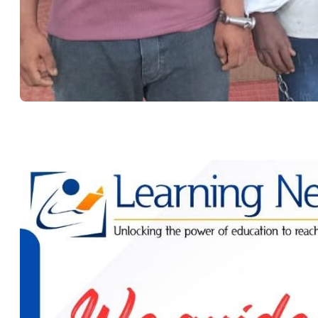
Press play to listen to this content
0:00