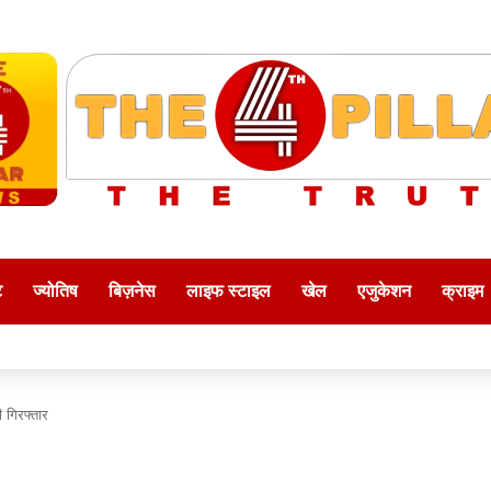
ट
ज्योतिष
बिज़नेस
लाइफ स्टाइल
खेल
एजुकेशन
क्राइम
ी गिरफ्तार