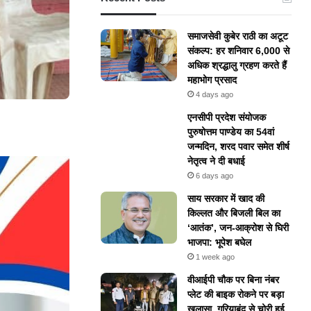
समाजसेवी कुबेर राठी का अटूट
संकल्प: हर शनिवार 6,000 से
अधिक श्रद्धालु ग्रहण करते हैं
महाभोग प्रसाद
4 days ago
एनसीपी प्रदेश संयोजक
पुरुषोत्तम पाण्डेय का 54वां
जन्मदिन, शरद पवार समेत शीर्ष
नेतृत्व ने दी बधाई
6 days ago
​साय सरकार में खाद की
किल्लत और बिजली बिल का
‘आतंक’, जन-आक्रोश से घिरी
भाजपा: भूपेश बघेल
1 week ago
वीआईपी चौक पर बिना नंबर
प्लेट की बाइक रोकने पर बड़ा
खुलासा, गरियाबंद से चोरी हुई