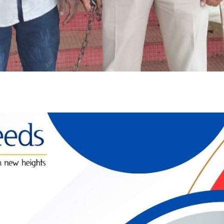
-:--
1x