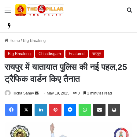
Menu
Se
Home
/
Big Breaking
Big Breaking
Chhattisgarh
Featured
रायपुर
रायपुर में यातायात पुलिस की नई पहल,25
ट्रैफिक वार्डन किए तैनात
Richa Sahay
S
May 19, 2025
0
2 minutes read
e
Facebook
X
LinkedIn
Pinterest
Messenger
WhatsApp
Share via Email
Print
n
d
a
n