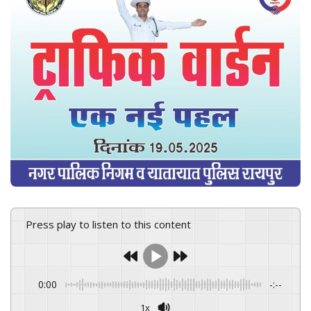
e
m
a
i
l
Press play to listen to this content
0:00
-:--
1x