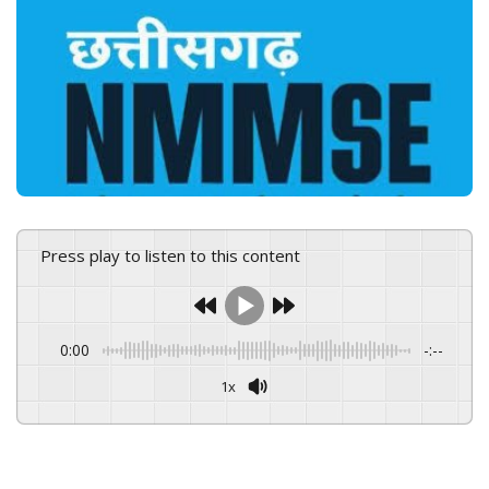
n
e
m
a
i
l
Press play to listen to this content
0:00
-:--
1x