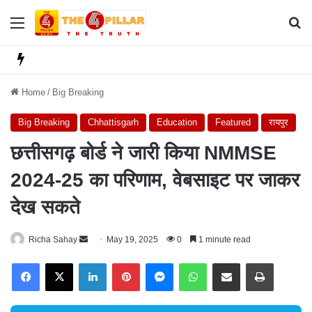
Menu
Se
Home
/
Big Breaking
Big Breaking
Chhattisgarh
Education
Featured
रायपुर
छत्तीसगढ़ बोर्ड ने जारी किया NMMSE
2024-25 का परिणाम, वेबसाइट पर जाकर
देख सकते
Richa Sahay
S
May 19, 2025
0
1 minute read
e
Facebook
X
LinkedIn
Pinterest
Messenger
WhatsApp
Share via Email
Print
n
d
a