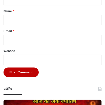
t
*
Name
*
Email
*
Website
ज्योतिष