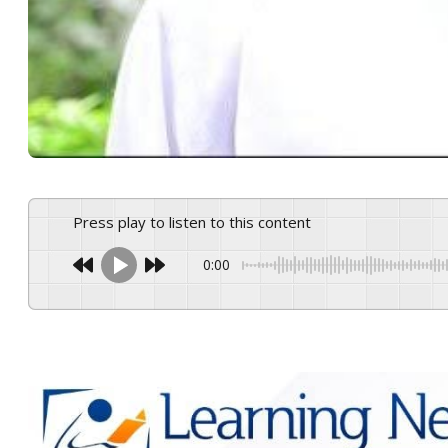
Press play to listen to this content
0:00