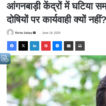
आंगनबाड़ी केंद्रों में घटिया 
दोषियों पर कार्यवाही क्यों नहीं
Richa Sahay
S
June 19, 2025
e
Facebook
X
LinkedIn
Pinterest
Messenger
Share via Email
Print
n
d
a
n
e
m
a
i
l