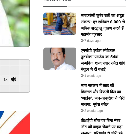
समाजसेवी कुबेर राठी का अटूट
संकल्प: हर शनिवार 6,000 से
अधिक श्रद्धालु ग्रहण करते हैं
महाभोग प्रसाद
7 days ago
एनसीपी प्रदेश संयोजक
पुरुषोत्तम पाण्डेय का 54वां
जन्मदिन, शरद पवार समेत शीर्ष
नेतृत्व ने दी बधाई
1 week ago
1x
​साय सरकार में खाद की
किल्लत और बिजली बिल का
‘आतंक’, जन-आक्रोश से घिरी
भाजपा: भूपेश बघेल
2 weeks ago
वीआईपी चौक पर बिना नंबर
प्लेट की बाइक रोकने पर बड़ा
खुलासा, गरियाबंद से चोरी हुई