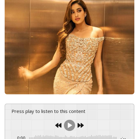
w
n
o
e
n
m
X
a
i
l
Press play to listen to this content
0:00
-:--