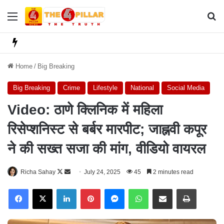
Menu
Se
Home
/
Big Breaking
Big Breaking
Crime
Lifestyle
National
Social Media
Video: ठाणे क्लिनिक में महिला
रिसेप्शनिस्ट से बर्बर मारपीट; जाह्नवी कपूर
ने की सख्त सजा की मांग, वीडियो वायरल
Richa Sahay
F
S
July 24, 2025
45
2 minutes read
o
e
Facebook
X
LinkedIn
Pinterest
Messenger
WhatsApp
Share via Email
Print
l
n
l
d
o
a