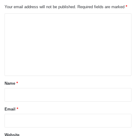
Your email address will not be published.
Required fields are marked
*
C
o
m
m
e
n
t
*
Name
*
Email
*
Website