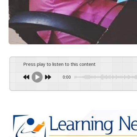
Press play to listen to this content
0:00