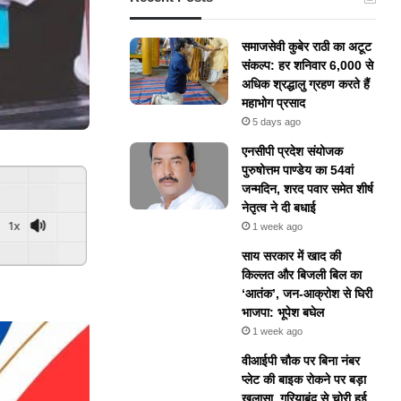
समाजसेवी कुबेर राठी का अटूट
संकल्प: हर शनिवार 6,000 से
अधिक श्रद्धालु ग्रहण करते हैं
महाभोग प्रसाद
5 days ago
एनसीपी प्रदेश संयोजक
पुरुषोत्तम पाण्डेय का 54वां
जन्मदिन, शरद पवार समेत शीर्ष
नेतृत्व ने दी बधाई
1x
1 week ago
​साय सरकार में खाद की
किल्लत और बिजली बिल का
‘आतंक’, जन-आक्रोश से घिरी
भाजपा: भूपेश बघेल
1 week ago
वीआईपी चौक पर बिना नंबर
प्लेट की बाइक रोकने पर बड़ा
खुलासा, गरियाबंद से चोरी हुई