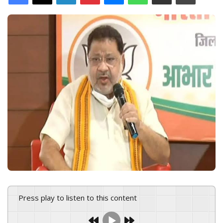
d
a
n
e
m
a
i
l
Press play to listen to this content