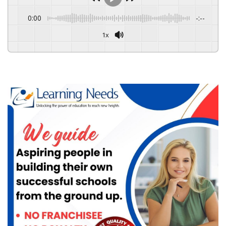
0:00
-:--
1x
Powered By
GSpeech