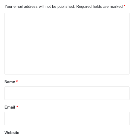
Your email address will not be published.
Required fields are marked
*
C
o
m
m
e
n
t
*
Name
*
Email
*
Website