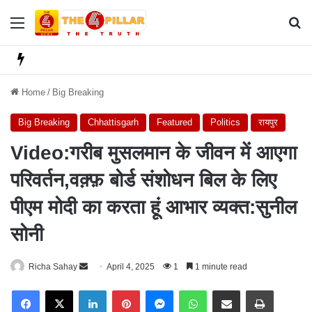
Menu
Se
Home
/
Big Breaking
Big Breaking
Chhattisgarh
Featured
Politics
रायपुर
Video:गरीब मुसलमान के जीवन में आएगा
परिवर्तन,वक़्फ़ बोर्ड संशोधन बिल के लिए
पीएम मोदी का करता हूं आभार व्यक्त:सुनील
सोनी
Richa Sahay
S
April 4, 2025
1
1 minute read
e
Facebook
X
LinkedIn
Pinterest
Messenger
WhatsApp
Share via Email
Print
n