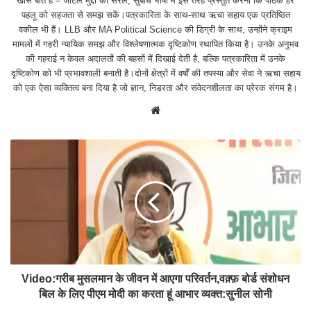
खास बात है – जटिल मुद्दों को सरल, सुबोध भाषा में इस तरह प्रस्तुत करना कि पाठक हर
पहलू को सहजता से समझ सकें।पत्रकारिता के साथ-साथ ऋचा सहाय एक प्रतिष्ठित
वकील भी हैं। LLB और MA Political Science की डिग्री के साथ, उन्होंने क्राइम
मामलों में गहरी न्यायिक समझ और विश्लेषणात्मक दृष्टिकोण स्थापित किया है। उनके अनुभव
की गहराई न केवल अदालतों की बहसों में दिखाई देती है, बल्कि पत्रकारिता में उनके
दृष्टिकोण को भी प्रभावशाली बनाती है।दोनों क्षेत्रों में वर्षों की तपस्या और सेवा ने ऋचा सहाय
को एक ऐसा व्यक्तित्व बना दिया है जो ज्ञान, निडरता और संवेदनशीलता का प्रेरक संगम है।
We
bsit
e
Video:गरीब मुसलमान के जीवन में आएगा परिवर्तन,वक़्फ़ बोर्ड संशोधन
बिल के लिए पीएम मोदी का करता हूं आभार व्यक्त:सुनील सोनी