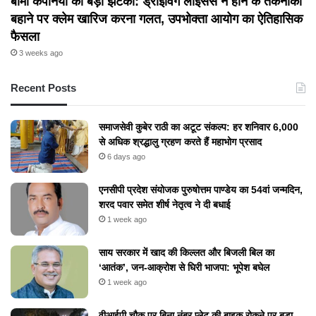
बीमा कंपनियों को बड़ा झटका: ड्राइविंग लाइसेंस न होने के तकनीकी
बहाने पर क्लेम खारिज करना गलत, उपभोक्ता आयोग का ऐतिहासिक
फैसला
3 weeks ago
Recent Posts
समाजसेवी कुबेर राठी का अटूट संकल्प: हर शनिवार 6,000
से अधिक श्रद्धालु ग्रहण करते हैं महाभोग प्रसाद
6 days ago
एनसीपी प्रदेश संयोजक पुरुषोत्तम पाण्डेय का 54वां जन्मदिन,
शरद पवार समेत शीर्ष नेतृत्व ने दी बधाई
1 week ago
​साय सरकार में खाद की किल्लत और बिजली बिल का
‘आतंक’, जन-आक्रोश से घिरी भाजपा: भूपेश बघेल
1 week ago
वीआईपी चौक पर बिना नंबर प्लेट की बाइक रोकने पर बड़ा