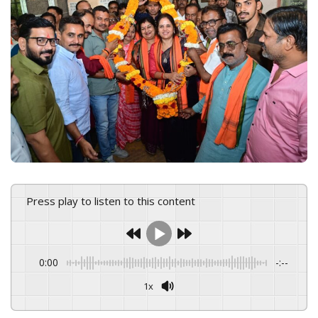
e
m
a
i
l
Press play to listen to this content
0:00
-:--
1x