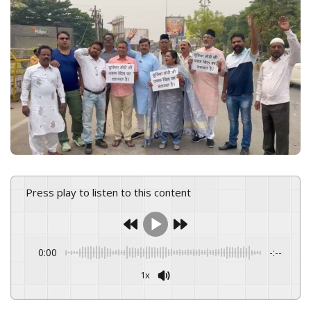
n
e
m
a
i
l
Press play to listen to this content
0:00
-:--
1x