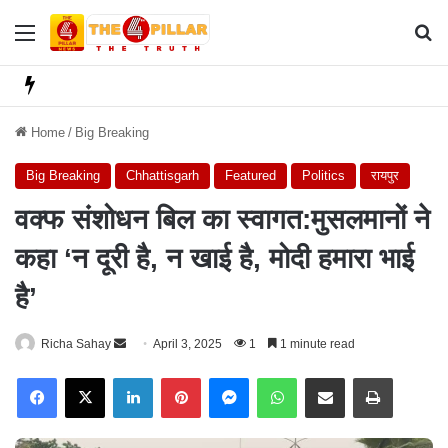
Menu
Se
Home
/
Big Breaking
Big Breaking
Chhattisgarh
Featured
Politics
रायपुर
वक्फ संशोधन बिल का स्वागत:मुसलमानों ने
कहा ‘न दूरी है, न खाई है, मोदी हमारा भाई
है’
Richa Sahay
S
April 3, 2025
1
1 minute read
e
Facebook
X
LinkedIn
Pinterest
Messenger
WhatsApp
Share via Email
Print
n
d
a