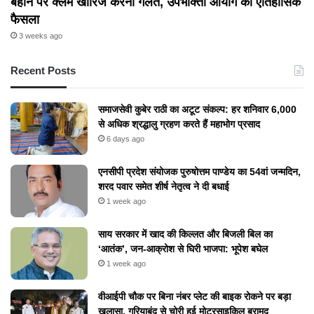
बहाने पर क्लेम खारिज करना गलत, उपभोक्ता आयोग का ऐतिहासिक
फैसला
3 weeks ago
Recent Posts
समाजसेवी कुबेर राठी का अटूट संकल्प: हर शनिवार 6,000
से अधिक श्रद्धालु ग्रहण करते हैं महाभोग प्रसाद
6 days ago
एनसीपी प्रदेश संयोजक पुरुषोत्तम पाण्डेय का 54वां जन्मदिन,
शरद पवार समेत शीर्ष नेतृत्व ने दी बधाई
1 week ago
​साय सरकार में खाद की किल्लत और बिजली बिल का
‘आतंक’, जन-आक्रोश से घिरी भाजपा: भूपेश बघेल
1 week ago
वीआईपी चौक पर बिना नंबर प्लेट की बाइक रोकने पर बड़ा
खुलासा, गरियाबंद से चोरी हुई मोटरसाइकिल बरामद