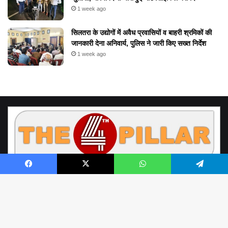
1 week ago
सिलतरा के उद्योगों में अवैध प्रवासियों व बाहरी श्रमिकों की
जानकारी देना अनिवार्य, पुलिस ने जारी किए सख्त निर्देश
1 week ago
Facebook
X
WhatsApp
Telegram
© Copyright 2026, All Rights Reserved by www.the4thpillar.live
Richa Sahay | Raipur Chhattisgarh | the4thpillar.live@gmail.com | Mobile
B
: +91- 9893388898, +91- 9752100001 | Office - 0771- 4054964 |