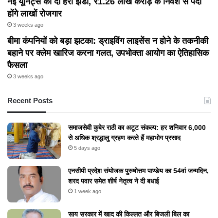
नई यूनिट्स को दी हरी झंडी, ₹1.26 लाख करोड़ के निवेश से पैदा
होंगे लाखों रोजगार
3 weeks ago
बीमा कंपनियों को बड़ा झटका: ड्राइविंग लाइसेंस न होने के तकनीकी
बहाने पर क्लेम खारिज करना गलत, उपभोक्ता आयोग का ऐतिहासिक
फैसला
3 weeks ago
Recent Posts
समाजसेवी कुबेर राठी का अटूट संकल्प: हर शनिवार 6,000
से अधिक श्रद्धालु ग्रहण करते हैं महाभोग प्रसाद
5 days ago
एनसीपी प्रदेश संयोजक पुरुषोत्तम पाण्डेय का 54वां जन्मदिन,
शरद पवार समेत शीर्ष नेतृत्व ने दी बधाई
1 week ago
​साय सरकार में खाद की किल्लत और बिजली बिल का