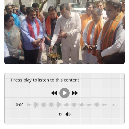
n
e
m
a
i
l
Press play to listen to this content
0:00
-:--
1x