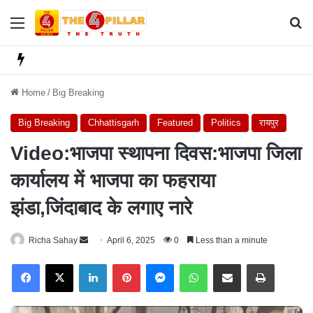
Menu
Se
Home
/
Big Breaking
Big Breaking
Chhattisgarh
Featured
Politics
रायपुर
Video:भाजपा स्थापना दिवस:भाजपा जिला
कार्यालय में भाजपा का फहराया
झंडा,जिंदाबाद के लगाए नारे
Richa Sahay
S
April 6, 2025
0
Less than a minute
e
Facebook
X
LinkedIn
Pinterest
Messenger
WhatsApp
Share via Email
Print
n
d
a