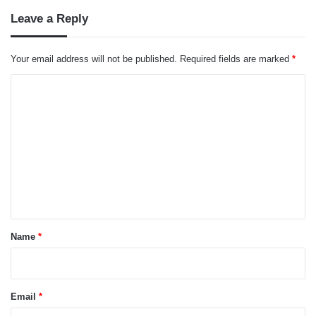
Leave a Reply
Your email address will not be published.
Required fields are marked
*
C
o
m
m
e
n
t
*
Name
*
Email
*