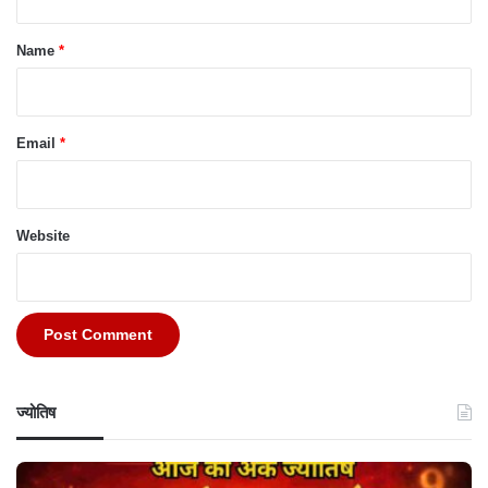
t
*
Name
*
Email
*
Website
ज्योतिष