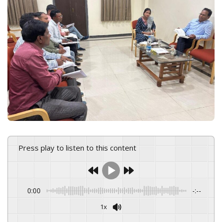
n
e
m
a
i
l
Press play to listen to this content
0:00
-:--
1x