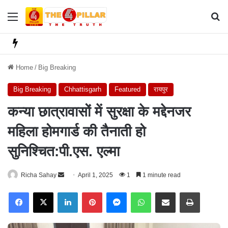
Menu
Se
Home
/
Big Breaking
Big Breaking
Chhattisgarh
Featured
रायपुर
कन्या छात्रावासों में सुरक्षा के मद्देनजर
महिला होमगार्ड की तैनाती हो
सुनिश्चित:पी.एस. एल्मा
Richa Sahay
S
April 1, 2025
1
1 minute read
e
Facebook
X
LinkedIn
Pinterest
Messenger
WhatsApp
Share via Email
Print
n
d
a