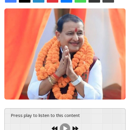
d
a
n
e
m
a
i
l
Press play to listen to this content