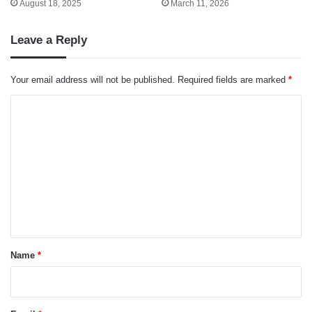
August 18, 2025
March 11, 2026
Leave a Reply
Your email address will not be published.
Required fields are marked
*
C
o
m
m
e
n
t
*
Name
*