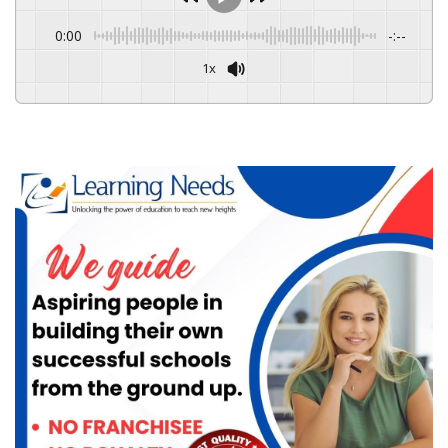
0:00
-:--
1x