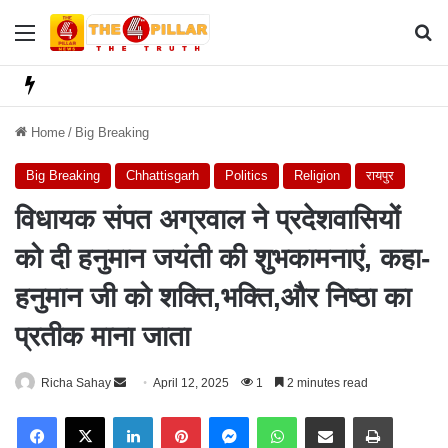
Menu
Se
Home
/
Big Breaking
Big Breaking
Chhattisgarh
Politics
Religion
रायपुर
विधायक संपत अग्रवाल ने प्रदेशवासियों
को दी हनुमान जयंती की शुभकामनाएं, कहा-
हनुमान जी को शक्ति,भक्ति,और निष्ठा का
प्रतीक माना जाता
Richa Sahay
S
April 12, 2025
1
2 minutes read
e
Facebook
X
LinkedIn
Pinterest
Messenger
WhatsApp
Share via Email
Print
n