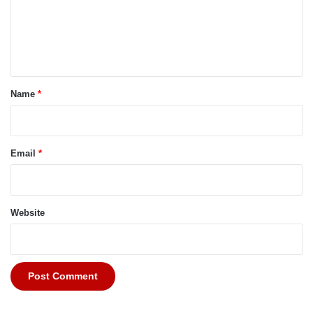
m
e
n
t
*
Name
*
Email
*
Website