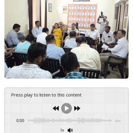
e
m
a
i
l
Press play to listen to this content
0:00
-:--
1x