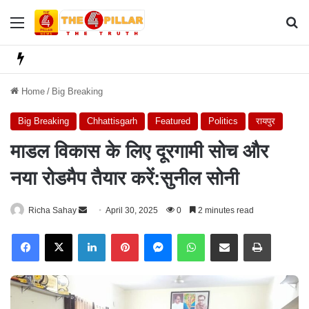
Menu
Se
Home
/
Big Breaking
Big Breaking
Chhattisgarh
Featured
Politics
रायपुर
माडल विकास के लिए दूरगामी सोच और
नया रोडमैप तैयार करें:सुनील सोनी
Richa Sahay
S
April 30, 2025
0
2 minutes read
e
Facebook
X
LinkedIn
Pinterest
Messenger
WhatsApp
Share via Email
Print
n
d
a
n