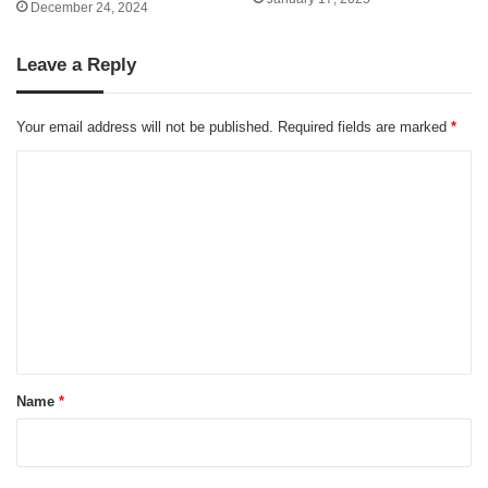
December 24, 2024
Leave a Reply
Your email address will not be published.
Required fields are marked
*
C
o
m
m
e
n
t
*
Name
*