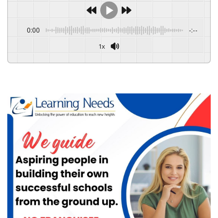
0:00
-:--
1x