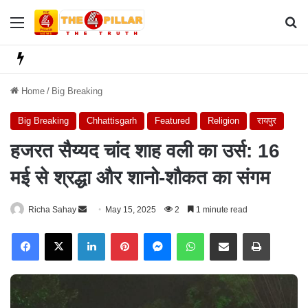
Menu
Se
Home
/
Big Breaking
Big Breaking
Chhattisgarh
Featured
Religion
रायपुर
हजरत सैय्यद चांद शाह वली का उर्स: 16
मई से श्रद्धा और शानो-शौकत का संगम
Richa Sahay
S
May 15, 2025
2
1 minute read
e
Facebook
X
LinkedIn
Pinterest
Messenger
WhatsApp
Share via Email
Print
n
d
a
n