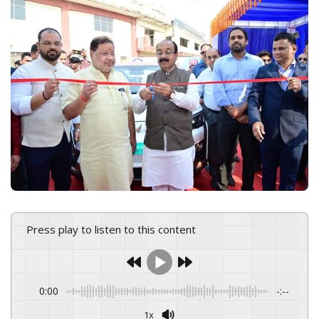
n
e
m
a
i
l
Press play to listen to this content
0:00
-:--
1x