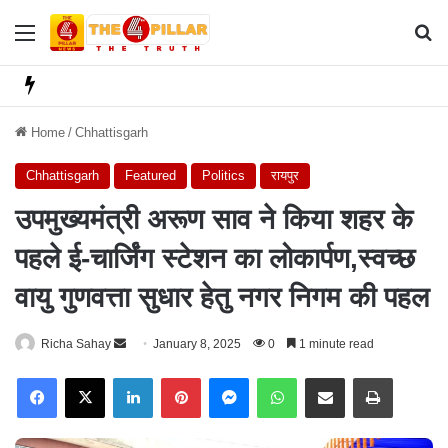
Menu
Se
Home
/
Chhattisgarh
Chhattisgarh
Featured
Politics
रायपुर
उपमुख्यमंत्री अरूण साव ने किया शहर के
पहले ई-चार्जिंग स्टेशन का लोकार्पण,स्वच्छ
वायु गुणवत्ता सुधार हेतु नगर निगम की पहल
Richa Sahay
S
January 8, 2025
0
1 minute read
e
Facebook
X
LinkedIn
Pinterest
Messenger
WhatsApp
Share via Email
Print
n
d
a