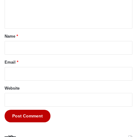
e
n
t
*
Name
*
Email
*
Website