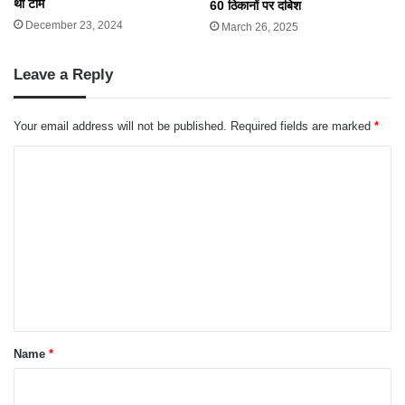
थी टीम
60 ठिकानों पर दबिश
December 23, 2024
March 26, 2025
Leave a Reply
Your email address will not be published.
Required fields are marked
*
C
o
m
m
e
n
t
*
Name
*