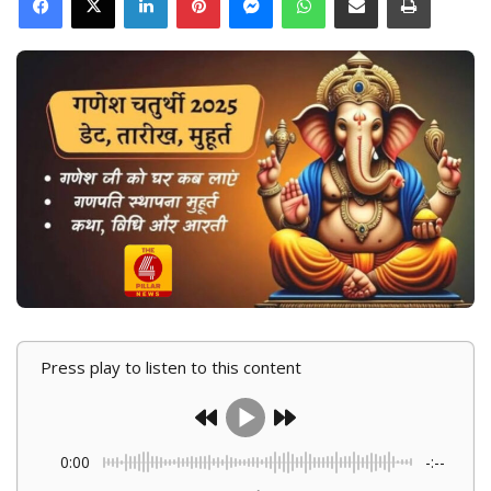
l
n
l
d
o
a
w
n
o
e
n
m
X
a
i
l
Press play to listen to this content
0:00
-:--