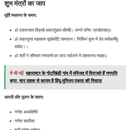
शुभ मंत्रों का जाप
मूर्ति स्थापना के समय:
ॐ एकदन्ताय विद्महे वक्रतुंडाय धीमहि। तन्नो दन्तिः प्रचोदयात्॥
ॐ वक्रतुण्ड महाकाय सूर्यकोटि समप्रभ। निर्विघ्नं कुरु मे देव सर्वकार्येषु
सर्वदा।।
ॐ श्रीं गं सौम्याय गणपतये वर वरद सर्वजनं मे वशमानय स्वाहा॥
ये भी पढ़ें
महाराष्ट्र के गोटखिंडी गांव में मस्जिद में विराजते हैं गणपति
बप्पा, चार दशक से कायम है हिंदू-मुस्लिम एकता की मिसाल
आरती और पूजन के समय:
गणेश अथर्वशीर्ष
गणेश चालीसा
श्री गणेश स्तोत्र