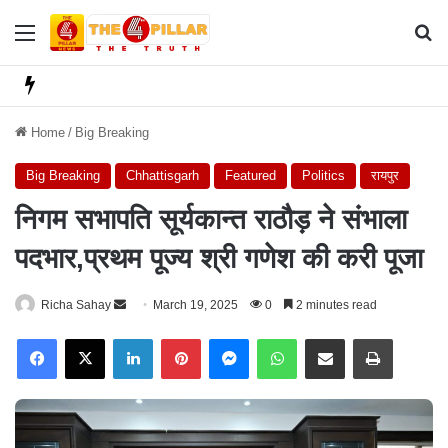
Menu
Se
Home
/
Big Breaking
Big Breaking
Chhattisgarh
Featured
Politics
रायपुर
निगम सभापति सूर्यकान्त राठौड़ ने संभाला
पदभार,प्रथम पूज्य श्री गणेश की करी पूजा
Richa Sahay
S
March 19, 2025
0
2 minutes read
e
Facebook
X
LinkedIn
Pinterest
Messenger
WhatsApp
Share via Email
Print
n
d
a
n