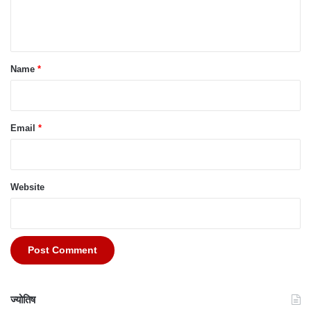
e
n
t
*
Name
*
Email
*
Website
ज्योतिष