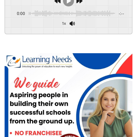
0:00
-:--
1x