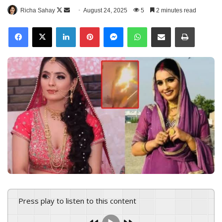
Richa Sahay
F
S
August 24, 2025
5
2 minutes read
o
e
Facebook
X
LinkedIn
Pinterest
Messenger
WhatsApp
Share via Email
Print
l
n
l
d
o
a
w
n
o
e
n
m
X
a
i
l
Press play to listen to this content