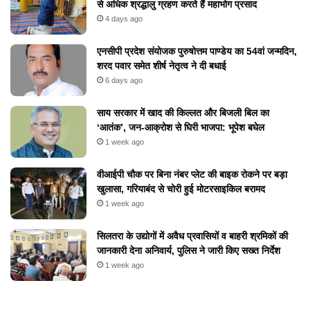
बीमा कंपनियों को बड़ा झटका: ड्राइविंग लाइसेंस न होने के तकनीकी
बहाने पर क्लेम खारिज करना गलत, उपभोक्ता आयोग का ऐतिहासिक
फैसला
3 weeks ago
Recent Posts
समाजसेवी कुबेर राठी का अटूट संकल्प: हर शनिवार 6,000
से अधिक श्रद्धालु ग्रहण करते हैं महाभोग प्रसाद
4 days ago
एनसीपी प्रदेश संयोजक पुरुषोत्तम पाण्डेय का 54वां जन्मदिन,
शरद पवार समेत शीर्ष नेतृत्व ने दी बधाई
6 days ago
​साय सरकार में खाद की किल्लत और बिजली बिल का
‘आतंक’, जन-आक्रोश से घिरी भाजपा: भूपेश बघेल
1 week ago