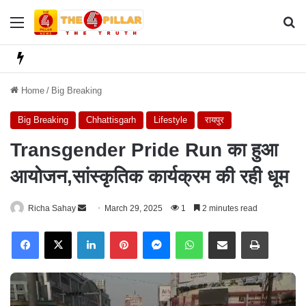
Menu
Se
Home
/
Big Breaking
Big Breaking
Chhattisgarh
Lifestyle
रायपुर
Transgender Pride Run का हुआ
आयोजन,सांस्कृतिक कार्यक्रम की रही धूम
Richa Sahay
S
March 29, 2025
1
2 minutes read
e
Facebook
X
LinkedIn
Pinterest
Messenger
WhatsApp
Share via Email
Print
n
d
a
n