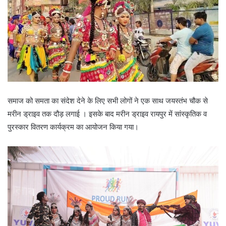
इस कार्यक्रम में सहयोग करने के लिए विभिन्न स्वयसेवी संगठन तथा महाविद्यालय
के छात्र सम्मलित हुए। इस दौड़ के दौरान सभी प्रतिभागियों को लोगों ने नारे
लगाकर प्रोस्ताहित किया । दौड़ में शामिल होने वालों के लिए जयस्तंभ से लेकर
मरीन ड्राइव तक जूस और आपातकालीन चिकित्सा की व्यवस्था की गई थी।
समाज को समता का संदेश देने के लिए सभी लोगों ने एक साथ जयस्तंभ चौक से
मरीन ड्राइव तक दौड़ लगाई । इसके बाद मरीन ड्राइव रायपुर में सांस्कृतिक व