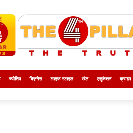
ट
ज्योतिष
बिज़नेस
लाइफ स्टाइल
खेल
एजुकेशन
क्राइम