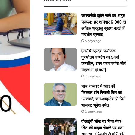
समाजसेवी कुबेर राठी का अटूट
संकल्प: हर शनिवार 6,000 से
अधिक श्रद्धालु ग्रहण करते हैं
महाभोग प्रसाद
5 days ago
एनसीपी प्रदेश संयोजक
पुरुषोत्तम पाण्डेय का 54वां
जन्मदिन, शरद पवार समेत शीर्ष
नेतृत्व ने दी बधाई
7 days ago
​साय सरकार में खाद की
किल्लत और बिजली बिल का
‘आतंक’, जन-आक्रोश से घिरी
भाजपा: भूपेश बघेल
1 week ago
वीआईपी चौक पर बिना नंबर
प्लेट की बाइक रोकने पर बड़ा
खुलासा, गरियाबंद से चोरी हुई