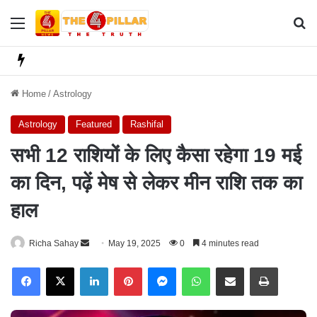
Menu
Se
Home
/
Astrology
Astrology
Featured
Rashifal
सभी 12 राशियों के लिए कैसा रहेगा 19 मई
का दिन, पढ़ें मेष से लेकर मीन राशि तक का
हाल
Richa Sahay
S
May 19, 2025
0
4 minutes read
e
Facebook
X
LinkedIn
Pinterest
Messenger
WhatsApp
Share via Email
Print
n
d
a