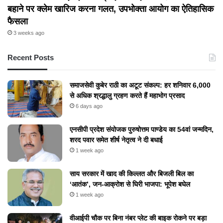
बहाने पर क्लेम खारिज करना गलत, उपभोक्ता आयोग का ऐतिहासिक
फैसला
3 weeks ago
Recent Posts
समाजसेवी कुबेर राठी का अटूट संकल्प: हर शनिवार 6,000
से अधिक श्रद्धालु ग्रहण करते हैं महाभोग प्रसाद
6 days ago
एनसीपी प्रदेश संयोजक पुरुषोत्तम पाण्डेय का 54वां जन्मदिन,
शरद पवार समेत शीर्ष नेतृत्व ने दी बधाई
1 week ago
​साय सरकार में खाद की किल्लत और बिजली बिल का
‘आतंक’, जन-आक्रोश से घिरी भाजपा: भूपेश बघेल
1 week ago
वीआईपी चौक पर बिना नंबर प्लेट की बाइक रोकने पर बड़ा