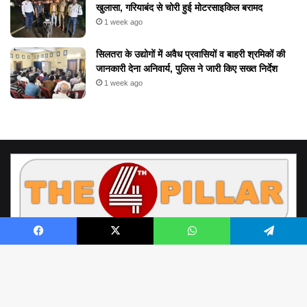
खुलासा, गरियाबंद से चोरी हुई मोटरसाइकिल बरामद
1 week ago
सिलतरा के उद्योगों में अवैध प्रवासियों व बाहरी श्रमिकों की
जानकारी देना अनिवार्य, पुलिस ने जारी किए सख्त निर्देश
1 week ago
Facebook
X
WhatsApp
Telegram
© Copyright 2026, All Rights Reserved by www.the4thpillar.live
Richa Sahay | Raipur Chhattisgarh | the4thpillar.live@gmail.com | Mobile
B
: +91- 9893388898, +91- 9752100001 | Office - 0771- 4054964 |