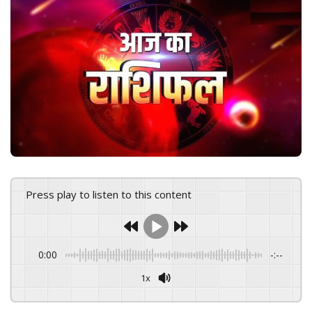
n
e
m
a
i
l
Press play to listen to this content
0:00
-:--
1x