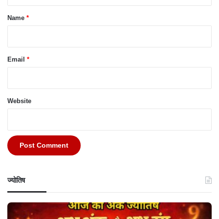
t
*
Name
*
Email
*
Website
ज्योतिष