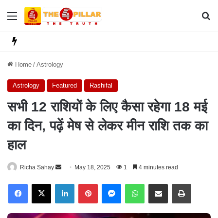
Menu
Se
Home
/
Astrology
Astrology
Featured
Rashifal
सभी 12 राशियों के लिए कैसा रहेगा 18 मई
का दिन, पढ़ें मेष से लेकर मीन राशि तक का
हाल
Richa Sahay
S
May 18, 2025
1
4 minutes read
e
Facebook
X
LinkedIn
Pinterest
Messenger
WhatsApp
Share via Email
Print
n
d
a