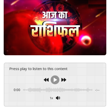
n
e
m
a
i
l
Press play to listen to this content
0:00
-:--
1x