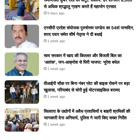
समाजसेवी कुबेर राठी का अटूट संकल्प: हर शनिवार 6,000
से अधिक श्रद्धालु ग्रहण करते हैं महाभोग प्रसाद
6 days ago
एनसीपी प्रदेश संयोजक पुरुषोत्तम पाण्डेय का 54वां जन्मदिन,
शरद पवार समेत शीर्ष नेतृत्व ने दी बधाई
1 week ago
​साय सरकार में खाद की किल्लत और बिजली बिल का
‘आतंक’, जन-आक्रोश से घिरी भाजपा: भूपेश बघेल
1 week ago
वीआईपी चौक पर बिना नंबर प्लेट की बाइक रोकने पर बड़ा
खुलासा, गरियाबंद से चोरी हुई मोटरसाइकिल बरामद
1 week ago
सिलतरा के उद्योगों में अवैध प्रवासियों व बाहरी श्रमिकों की
जानकारी देना अनिवार्य, पुलिस ने जारी किए सख्त निर्देश
1 week ago