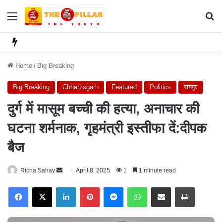
Menu
Se
Home
/
Big Breaking
Big Breaking
Chhattisgarh
Featured
Politics
रायपुर
दुर्ग में मासूम बच्ची की हत्या, अनाचार की
घटना शर्मनाक, गृहमंत्री इस्तीफा दें:दीपक
बैज
Richa Sahay
S
April 8, 2025
1
1 minute read
e
Facebook
X
LinkedIn
Pinterest
Messenger
WhatsApp
Share via Email
Print
n
d
a