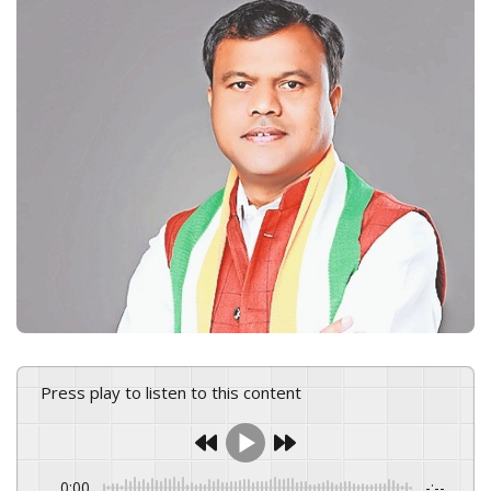
n
e
m
a
i
l
Press play to listen to this content
0:00
-:--