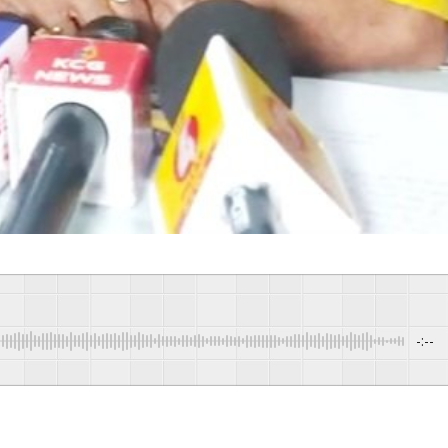
-:--
Pow