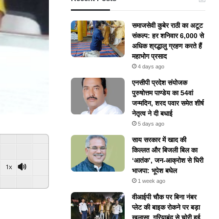
समाजसेवी कुबेर राठी का अटूट
संकल्प: हर शनिवार 6,000 से
अधिक श्रद्धालु ग्रहण करते हैं
महाभोग प्रसाद
4 days ago
एनसीपी प्रदेश संयोजक
पुरुषोत्तम पाण्डेय का 54वां
जन्मदिन, शरद पवार समेत शीर्ष
नेतृत्व ने दी बधाई
5 days ago
​साय सरकार में खाद की
किल्लत और बिजली बिल का
‘आतंक’, जन-आक्रोश से घिरी
1x
भाजपा: भूपेश बघेल
ered By
GSpeech
1 week ago
वीआईपी चौक पर बिना नंबर
प्लेट की बाइक रोकने पर बड़ा
खुलासा, गरियाबंद से चोरी हुई