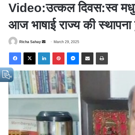
Video:उत्कल दिवस:स्व मधु ब
आज भाषाई राज्य की स्थापना हु
Richa Sahay
S
March 29, 2025
e
Facebook
X
LinkedIn
Pinterest
Messenger
Share via Email
Print
n
d
a
n
e
m
a
i
l