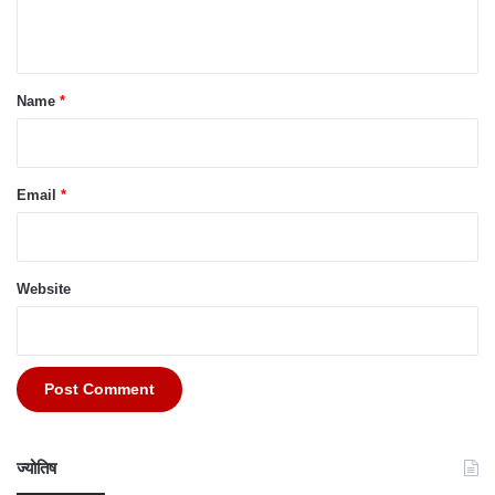
n
t
*
Name
*
Email
*
Website
ज्योतिष