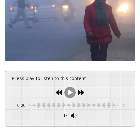
e
m
a
i
l
Press play to listen to this content
0:00
-:--
1x