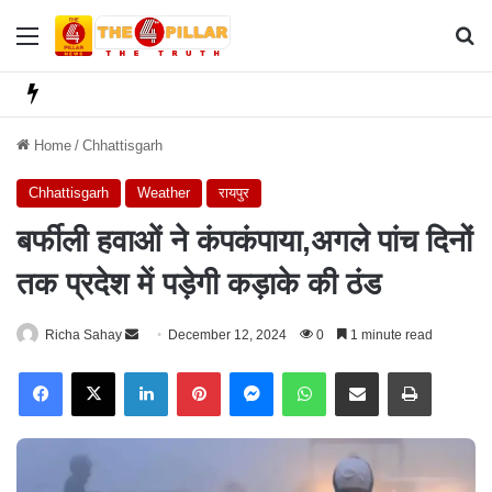
Menu
Se
Home
/
Chhattisgarh
Chhattisgarh
Weather
रायपुर
बर्फीली हवाओं ने कंपकंपाया,अगले पांच दिनों
तक प्रदेश में पड़ेगी कड़ाके की ठंड
Richa Sahay
S
December 12, 2024
0
1 minute read
e
Facebook
X
LinkedIn
Pinterest
Messenger
WhatsApp
Share via Email
Print
n
d
a
n