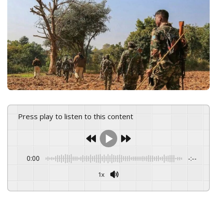
e
m
a
i
l
Press play to listen to this content
0:00
-:--
1x