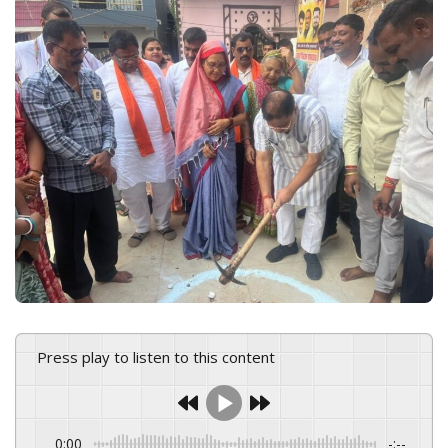
n
e
m
a
i
l
Press play to listen to this content
0:00
-:--