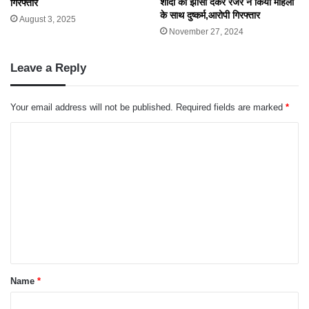
शादी का झांसा देकर रेंजर ने किया महिला
गिरफ्तार
के साथ दुष्कर्म,आरोपी गिरफ्तार
August 3, 2025
November 27, 2024
Leave a Reply
Your email address will not be published.
Required fields are marked
*
C
o
m
m
e
n
t
*
Name
*