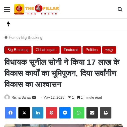
Menu
Se
Home
/
Big Breaking
Big Breaking
Chhattisgarh
Featured
Politics
रायपुर
विधायक सुनील सोनी ने किया 17 लाख के
विकास कार्यों का भूमिपूजन, दिया सर्वांगीण
विकास का आश्वासन
Richa Sahay
S
May 12, 2025
1
1 minute read
e
Facebook
X
LinkedIn
Pinterest
Messenger
WhatsApp
Share via Email
Print
n
d
a