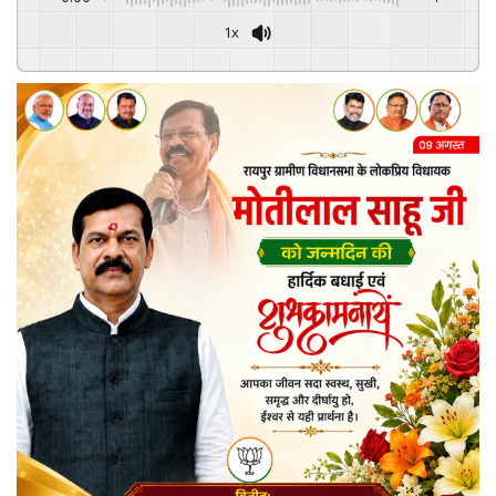
1x
Powered By
GSpeech