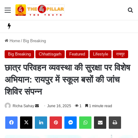
Menu
Se
Home
/
Big Breaking
Big Breaking
Chhattisgarh
Featured
Lifestyle
रायपुर
छात्र परिवहन व्यवस्था की सुरक्षा पर विशेष
अभियान: रायपुर में स्कूल बसों की जांच
शिविर संपन्न
Richa Sahay
S
June 16, 2025
1
1 minute read
e
Facebook
X
LinkedIn
Pinterest
Messenger
WhatsApp
Share via Email
Print
n
d
a