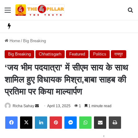
Menu
Se
Home
/
Big Breaking
Big Breaking
Chhattisgarh
Featured
Politics
रायपुर
‘जय भीम पदयात्रा’ में सीएम साय के साथ
शामिल हुए विधायक मिश्रा,बाबा साहब की
प्रतिमा पर किया माल्यार्पण
Richa Sahay
S
April 13, 2025
1
1 minute read
e
Facebook
X
LinkedIn
Pinterest
Messenger
WhatsApp
Share via Email
Print
n
d
a