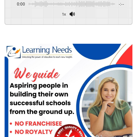
0:00
-:--
1x