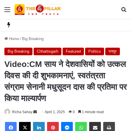
Menu
Se
Home
/
Big Breaking
Big Breaking
Chhattisgarh
Featured
Politics
रायपुर
Video:CM साय ने देशवासियों को उत्कल
दिवस की दी शुभकामनाएं, स्वतंत्रता
संग्राम सेनानी मधुसूदन दास की प्रतिमा पर
किया माल्यार्पण
Richa Sahay
S
April 1, 2025
0
1 minute read
e
Facebook
X
LinkedIn
Pinterest
Messenger
WhatsApp
Share via Email
Print
n