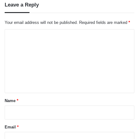
Leave a Reply
Your email address will not be published.
Required fields are marked
*
C
o
m
m
e
n
t
*
Name
*
Email
*