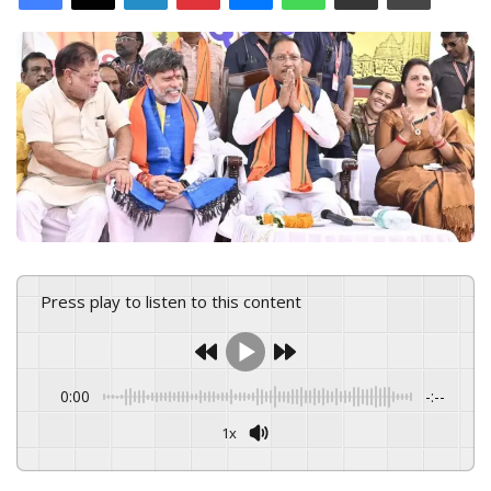
d
a
n
e
m
a
i
l
Press play to listen to this content
0:00
-:--
1x
Powered By
GSpeech