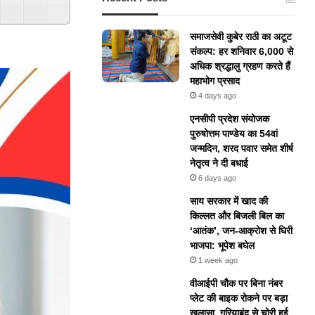
समाजसेवी कुबेर राठी का अटूट
संकल्प: हर शनिवार 6,000 से
अधिक श्रद्धालु ग्रहण करते हैं
महाभोग प्रसाद
4 days ago
एनसीपी प्रदेश संयोजक
पुरुषोत्तम पाण्डेय का 54वां
जन्मदिन, शरद पवार समेत शीर्ष
नेतृत्व ने दी बधाई
6 days ago
​साय सरकार में खाद की
किल्लत और बिजली बिल का
‘आतंक’, जन-आक्रोश से घिरी
भाजपा: भूपेश बघेल
1 week ago
वीआईपी चौक पर बिना नंबर
प्लेट की बाइक रोकने पर बड़ा
खुलासा, गरियाबंद से चोरी हुई