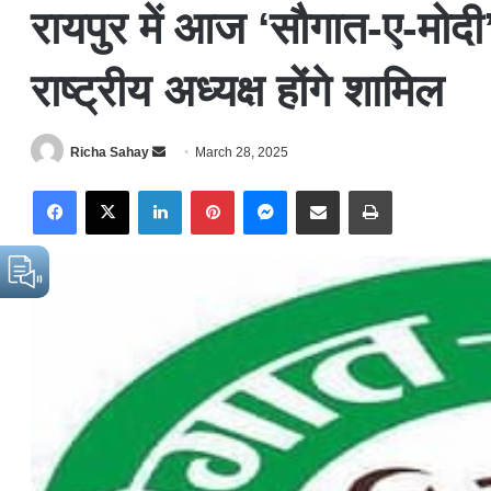
रायपुर में आज ‘सौगात-ए-मोदी’
राष्ट्रीय अध्यक्ष होंगे शामिल
Richa Sahay
S
March 28, 2025
e
Facebook
X
LinkedIn
Pinterest
Messenger
Share via Email
Print
n
d
a
n
e
m
a
i
l