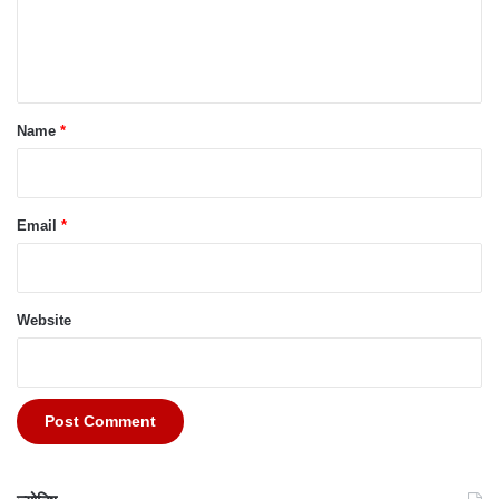
e
n
t
*
Name
*
Email
*
Website