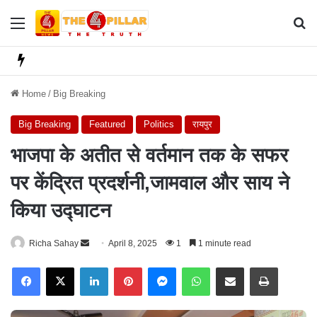
Menu
Se
Home
/
Big Breaking
Big Breaking
Featured
Politics
रायपुर
भाजपा के अतीत से वर्तमान तक के सफर
पर केंद्रित प्रदर्शनी,जामवाल और साय ने
किया उद्घाटन
Richa Sahay
S
April 8, 2025
1
1 minute read
e
Facebook
X
LinkedIn
Pinterest
Messenger
WhatsApp
Share via Email
Print
n
d
a