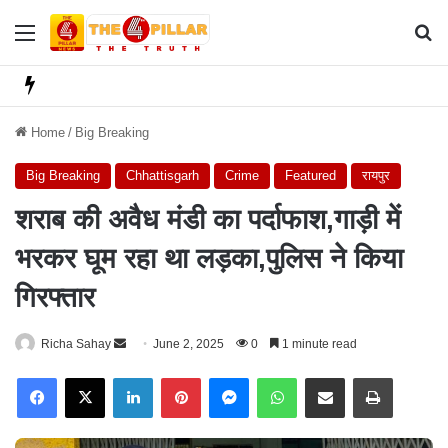
Menu
Se
Home
/
Big Breaking
Big Breaking
Chhattisgarh
Crime
Featured
रायपुर
शराब की अवैध मंडी का पर्दाफाश,गाड़ी में
भरकर घूम रहा था लड़का,पुलिस ने किया
गिरफ्तार
Richa Sahay
S
June 2, 2025
0
1 minute read
e
Facebook
X
LinkedIn
Pinterest
Messenger
WhatsApp
Share via Email
Print
n
d
a