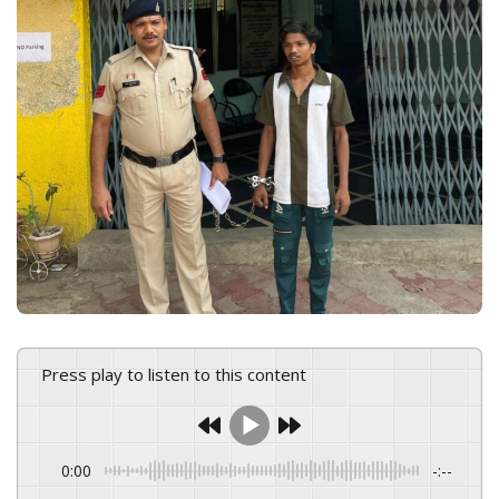
n
e
m
a
i
l
Press play to listen to this content
0:00
-:--