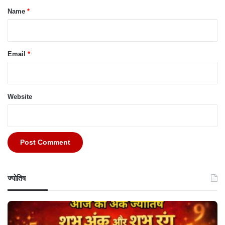
*
Name
*
Email
*
Website
ज्योतिष