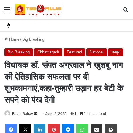
Menu
Se
Home
/
Big Breaking
Big Breaking
Chhattisgarh
Featured
National
रायपुर
विधायक डॉ. संपत अग्रवाल ने खुशबू नाग
की ऐतिहासिक सफलता पर दी
शुभकामनाएं,कहा-तुम्हारी उड़ान हर बेटी के
सपने को पंख देगी
Richa Sahay
S
June 2, 2025
1
1 minute read
e
Facebook
X
LinkedIn
Pinterest
Messenger
WhatsApp
Share via Email
Print
n