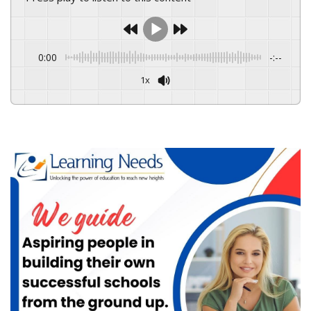
0:00
-:--
1x