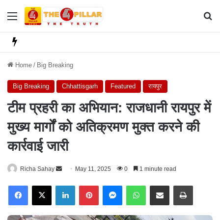
Menu
Se
Home
/
Big Breaking
Big Breaking
Chhattisgarh
Featured
रायपुर
टीम प्रहरी का अभियान: राजधानी रायपुर में
मुख्य मार्गों को अतिक्रमण मुक्त करने की
कार्रवाई जारी
Richa Sahay
S
May 11, 2025
0
1 minute read
e
Facebook
X
LinkedIn
Pinterest
Messenger
WhatsApp
Share via Email
Print
n
d
a