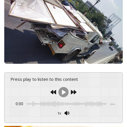
n
e
m
a
i
l
Press play to listen to this content
0:00
-:--
1x
Powered By
GSpeech