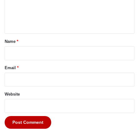
m
e
n
t
*
Name
*
Email
*
Website